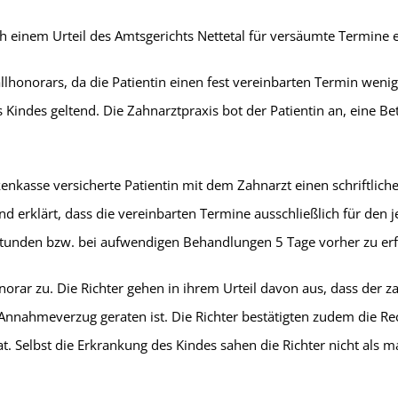
ach einem Urteil des Amtsgerichts Nettetal für versäumte Termine 
allhonorars, da die Patientin einen fest vereinbarten Termin weni
 Kindes geltend. Die Zahnarztpraxis bot der Patientin an, eine B
kenkasse versicherte Patientin mit dem Zahnarzt einen schriftlic
 erklärt, dass die vereinbarten Termine ausschließlich für den je
 Stunden bzw. bei aufwendigen Behandlungen 5 Tage vorher zu erf
orar zu. Die Richter gehen in ihrem Urteil davon aus, dass der z
 Annahmeverzug geraten ist. Die Richter bestätigten zudem die Re
t. Selbst die Erkrankung des Kindes sahen die Richter nicht als m