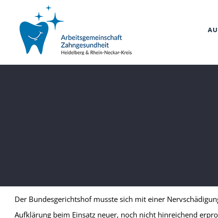
Zum
Inhalt
AU
springen
Der Bundesgerichtshof musste sich mit einer Nervschädigun
Aufklärung beim Einsatz neuer, noch nicht hinreichend erp