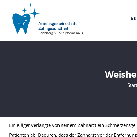
Zum
Inhalt
AU
springen
Weishe
Star
Ein Kläger verlangte von seinem Zahnarzt ein Schmerzensgel
Patienten ab. Dadurch, dass der Zahnarzt vor der Entfernung