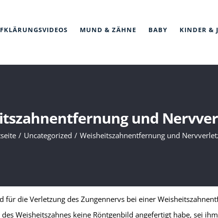
FKLÄRUNGSVIDEOS
MUND & ZÄHNE
BABY
KINDER & 
itszahnentfernung und Nervver
tseite
Uncategorized
Weisheitszahnentfernung und Nervverle
d für die Verletzung des Zungennervs bei einer Weisheitszahnentf
 des Weisheitszahnes keine Röntgenbild angefertigt habe, sei ihm