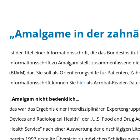
„
Amalgame in der zahnär
ist der Titel einer Informationsschrift, die das Bundesinstitu
Informationsschrift zu Amalgam stellt zusammenfassend die 
(BfArM) dar. Sie soll als Orientierungshilfe für Patienten, Z
Informationsschrift können Sie
hier
als Acrobat-Reader-Datei
„
Amalgam nicht bedenklich
„
,
das war das Ergebnis einer interdisziplinären Expertengruppe 
Devices and Radiological Health“, der „U.S. Food and Drug Adm
Health Service“ nach einer Auswertung der einschlägigen Lit
bereits 1997 erstellte Übersicht zu möglichen Schädigungen