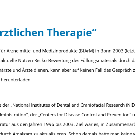
ztlichen Therapie
“
t für Arzneimittel und Medizinprodukte (BfArM) in Bonn 2003 (letzt
aktuelle Nutzen-Risiko-Bewertung des Füllungsmaterials durch d
ahnärzte und Ärzte dienen, kann aber auf keinen Fall das Gespräch
 herunterladen.
der „National Institutes of Dental and Craniofacial Research (NIDCR
inistration“, der „Centers for Disease Control and Prevention“ un
eratur aus den Jahren 1996 bis 2003. Ziel war es, in Zusammenarb
 durch Amalgam zu aktualisieren. Schon damals hatte man keine w