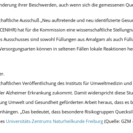
Linderung ihrer Beschwerden, auch wenn sich die gemessenen Que
aftliche Ausschuß „Neu auftretende und neu identifizierte Gesun
CENIHR) hat für die Kommission eine wissenschaftliche Stellung
des Ausschusses sind sowohl Füllungen aus Amalgam als auch Füll
Versorgungsarten können in seltenen Fällen lokale Reaktionen he
er.
schaftlichen Veröffentlichung des Instituts für Umweltmedizin un
der Alzheimer Erkrankung zukommt. Damit widerspricht diese Stu
ng Umwelt und Gesundheit geförderten Arbeit heraus, dass es be
enhängen. „Das bedeutet, dass besondere Risikogruppen Quecksi
des
Universitäts-Zentrums Naturheilkunde Freiburg
(Quelle: GZM –