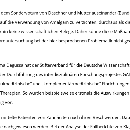
n mit dem Sondervotum von Daschner und Mutter auseinander (Bun
auf die Verwendung von Amalgam zu verzichten, durchaus als dis
terhin keine wissenschaftlichen Belege. Daher könne diese Maßn
arduntersuchung bei der hier besprochenen Problematik nicht ge
ma Degussa hat der Stifterverband für die Deutsche Wissenschaft
der Durchführung des interdisziplinären Forschungsprojektes GAT
chulmedizinische“ und „komplementärmedizinische“ Einrichtungen
 Therapien. So wurden beispielsweise erstmals die Auswirkungen
ig vor.
g ermittelte Patienten von Zahnärzten nach ihren Beschwerden. 
chgewiesen werden. Bei der Analyse der Fallberichte von Kläge