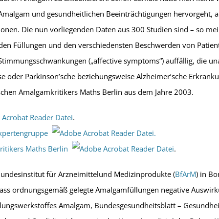
 Amalgam und gesundheitlichen Beeinträchtigungen hervorgeht, 
onen. Die nun vorliegenden Daten aus 300 Studien sind – so m
en Füllungen und den verschiedensten Beschwerden von Patiente
timmungsschwankungen („affective symptoms“) auffällig, die una
se oder Parkinson’sche beziehungsweise Alzheimer’sche Erkranku
ischen Amalgamkritikers Maths Berlin aus dem Jahre 2003.
.
Expertengruppe
.
ritikers Maths Berlin
.
ndesinstitut für Arzneimittelund Medizinprodukte (
BfArM
) in B
 dass ordnungsgemäß gelegte Amalgamfüllungen negative Auswirk
llungswerkstoffes Amalgam, Bundesgesundheitsblatt – Gesundhei