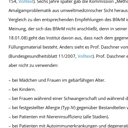
154,
Volltext
). Sechs Jahre später gab die Kommission „Meth
Amalgamproblematik aus umweltmedizinischer Sicht heraus
Vergleich zu den entsprechenden Empfehlungen des BfArM in 
Meinung, der sich das BfArM nicht anschließt, denn in sein
18.01.08) geht das Institut davon aus, dass nach dem gegen
Füllungsmaterial besteht. Anders sieht es Prof. Daschner 
(Bundesgesundheitsblatt 11/2007,
Volltext
). Prof. Daschne
aber nicht zu verwenden:
– bei Mädchen und Frauen im gebärfähigen Alter.
– bei Kindern.
– bei Frauen während einer Schwangerschaft und während der
– bei festgestellter Allergie (Typ IV) gegenüber Bestandteile
– bei Patienten mit Niereninsuffizienz (alle Stadien).
– bei Patienten mit Autoimmunerkrankungen und degenerat