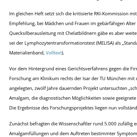
Im gleichen Heft setzt sich die kritisierte RKI-Kommissio
Empfehlung, bei Mädchen und Frauen im gebärfähigen Alter 
Quecksilberausleitung mit Chelatbildnern gäbe es aber wei
sei der Lymphozytentransformationstest (MELISA) als „Stand
Materialienband,
Volltext
).
Vor dem Hintergrund eines Gerichtsverfahrens gegen die Fir
Forschung am Klinikum rechts der Isar der TU München mit 
angelegten, zwölf Jahre dauernden Projekt untersuchten „s
Amalgam, die diagnostischen Möglichkeiten sowie geeignete
Die Ergebnisse des Forschungsprojektes liegen nun vollständ
Zunächst befragten die Wissenschaftler rund 5.000 zufälli
Amalgamfüllungen und dem Auftreten bestimmter Symptome na