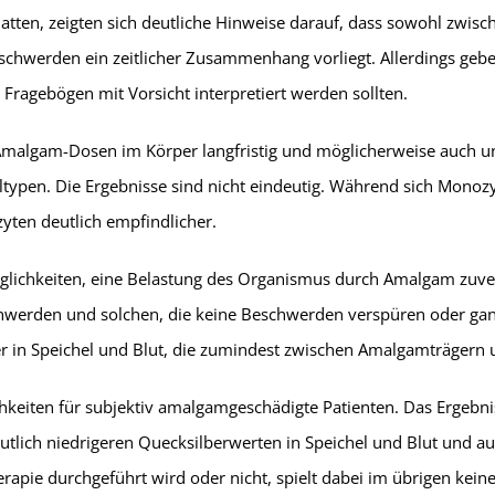
n, zeigten sich deutliche Hinweise darauf, dass sowohl zwis
hwerden ein zeitlicher Zusammenhang vorliegt. Allerdings gebe
Fragebögen mit Vorsicht interpretiert werden sollten.
malgam-Dosen im Körper langfristig und möglicherweise auch u
lltypen. Die Ergebnisse sind nicht eindeutig. Während sich Mon
yten deutlich empfindlicher.
glichkeiten, eine Belastung des Organismus durch Amalgam zuverl
werden und solchen, die keine Beschwerden verspüren oder ganz
r in Speichel und Blut, die zumindest zwischen Amalgamträgern 
chkeiten für subjektiv amalgamgeschädigte Patienten. Das Ergebnis
utlich niedrigeren Quecksilberwerten in Speichel und Blut und au
apie durchgeführt wird oder nicht, spielt dabei im übrigen keine 