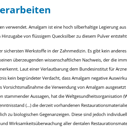
verarbeiten
en verwendet. Amalgam ist eine hoch silberhaltige Legierung aus
 Hinzugabe von flüssigem Quecksilber zu diesem Pulver entsteh
er sichersten Werkstoffe in der Zahnmedizin. Es gibt kein andere
 keinen überzeugenden wissenschaftlichen Nachweis, der die im
rkennt. Laut einer Verlautbarung dem Bundesinstitut für Arzne
nis kein begründeter Verdacht, dass Amalgam negative Auswirkun
als Vorsichtsmaßnahme die Verwendung von Amalgam ausgesetzt w
llen stammender Aussagen, hat die Weltgesundheitsorganisatio
enntnisstand (…) die derzeit vorhandenen Restaurationsmaterialie
tlich zu biologischen Gegenanzeigen. Diese sind jedoch individue
 und Wirksamkeitsüberwachung aller dentalen Restaurationsmateri