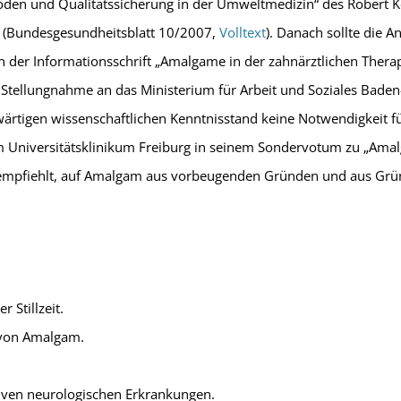
oden und Qualitätssicherung in der Umweltmedizin“ des Robert Koc
 (Bundesgesundheitsblatt 10/2007,
Volltext
). Danach sollte die
der Informationsschrift „Amalgame in der zahnärztlichen Therap
er Stellungnahme an das Ministerium für Arbeit und Soziales Bad
wärtigen wissenschaftlichen Kenntnisstand keine Notwendigkeit 
vom Universitätsklinikum Freiburg in seinem Sondervotum zu „Am
r empfiehlt, auf Amalgam aus vorbeugenden Gründen und aus Grü
 Stillzeit.
n von Amalgam.
iven neurologischen Erkrankungen.