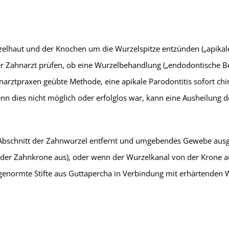
rzelhaut und der Knochen um die Wurzelspitze entzünden („apika
Zahnarzt prüfen, ob eine Wurzelbehandlung („endodontische Behan
hnarztpraxen geübte Methode, eine apikale Parodontitis sofort ch
n dies nicht möglich oder erfolglos war, kann eine Ausheilung d
 Abschnitt der Zahnwurzel entfernt und umgebendes Gewebe ausg
 der Zahnkrone aus), oder wenn der Wurzelkanal von der Krone aus
 genormte Stifte aus Guttapercha in Verbindung mit erhärtenden 