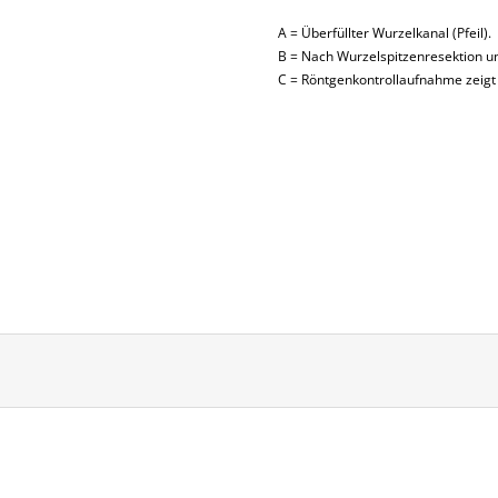
A = Überfüllter Wurzelkanal (Pfeil).
B = Nach Wurzelspitzenresektion 
C = Röntgenkontrollaufnahme zeigt 